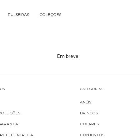
PULSEIRAS
COLEÇÕES
Em breve
TOS
CATEGORIAS
S
ANÉIS
EVOLUÇÕES
BRINCOS
GARANTIA
COLARES
FRETE E ENTREGA
CONJUNTOS